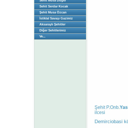
Sehit Musa Düger
Sehit Serdar Kocak
Şehit Musa Özcan
İstiklal Savaşı Gazimiz
Aksaraylı Şehitler
Diğer Sehitlerimiz
Ve...
SOYAD
BABA 
ANA AD
D.TARİ
Ö.TARİ
D.YERİ
M.HALİ
Şehit P.Onb.
Yas
ilcesi
Demirciobasi k