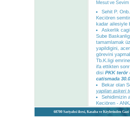
Mesut ve Sevim c
Sehit P. Onb
Keciören semti
kadar ailesiyle 
Askerlik cagi
Sube Baskanligi
tamamlamak üze
yapildigini, ac
görevini yapmak
Tb.K.ligi emrin
ifa ettikten so
disi
PKK terör 
catismada 30.0
Bekar olan S
yapilan askeri t
Sehidimizin 
Keciören - ANK
68700 Sariyahsi ilcesi, Kasaba ve Köylerinden Ga