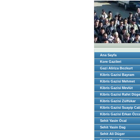
Ana Sayfa
Kore Gazileri
Gazi Aliriza Bozkurt
Kibris Gazisi Bayram
Güclü
Kibris Gazisi Mehmet
Özdemir
Kibris Gazisi Mevlüt
Karademir
Kibris Gazisi Rafet Düge
Kibris Gazisi Zülfükar
Demirci
Kibris Gazisi Suayip Ca
Kibris Gazisi Erkan Özc
Sehit Yasin Öcal
Sehit Yasin Dag
Sehit Ali Düger