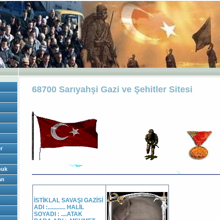
68700 Sarıyahşi Gazi ve Şehitler Sitesi
r
buk
an
İSTİKLAL SAVAŞI GAZİSİ
ADI :............ HALİL
SOYADI : ....ATAK