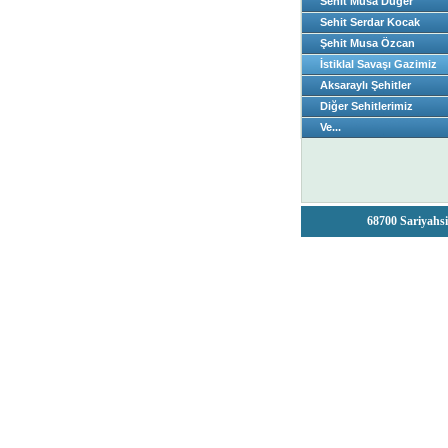
Sehit Musa Düger
Sehit Serdar Kocak
Şehit Musa Özcan
İstiklal Savaşı Gazimiz
Aksaraylı Şehitler
Diğer Sehitlerimiz
Ve...
68700 Sariyahsi