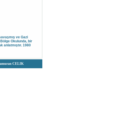
 savaşmış ve Gazi
 Bölge Okulunda, bir
ak anlatmıştır. 1980
 & Kamuran CELIK