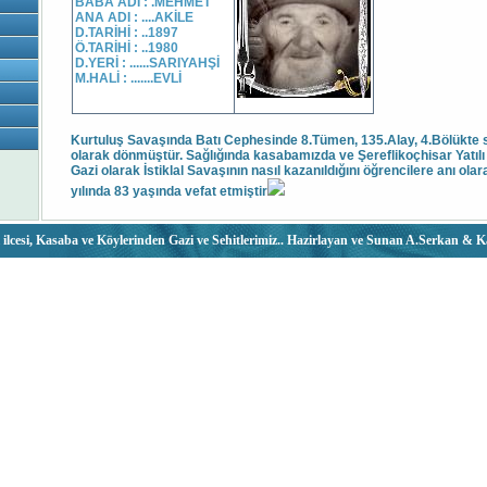
BABA ADI : .MEHMET
ANA ADI : ....AKİLE
D.TARİHİ : ..1897
Ö.TARİHİ : ..1980
D.YERİ : ......SARIYAHŞİ
M.HALİ : .......EVLİ
Kurtuluş Savaşında Batı Cephesinde 8.Tümen, 135.Alay, 4.Bölükte
olarak dönmüştür. Sağlığında kasabamızda ve Şereflikoçhisar Yatılı
Gazi olarak İstiklal Savaşının nasıl kazanıldığını öğrencilere anı olar
yılında 83 yaşında vefat etmiştir
 ilcesi, Kasaba ve Köylerinden Gazi ve Sehitlerimiz.. Hazirlayan ve Sunan A.Serkan